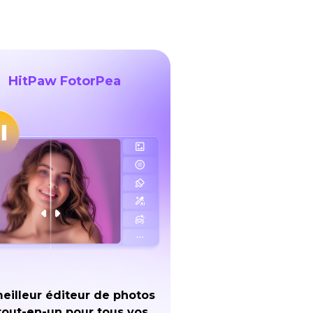
HitPaw FotorPea
eilleur éditeur de photos
tout-en-un pour tous vos