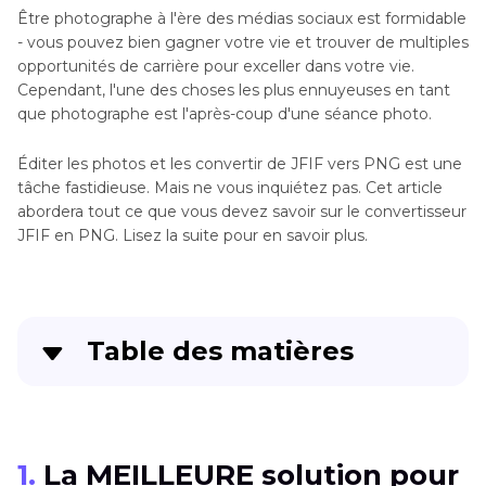
Être photographe à l'ère des médias sociaux est formidable
- vous pouvez bien gagner votre vie et trouver de multiples
opportunités de carrière pour exceller dans votre vie.
Cependant, l'une des choses les plus ennuyeuses en tant
que photographe est l'après-coup d'une séance photo.
Éditer les photos et les convertir de JFIF vers PNG est une
tâche fastidieuse. Mais ne vous inquiétez pas. Cet article
abordera tout ce que vous devez savoir sur le convertisseur
JFIF en PNG. Lisez la suite pour en savoir plus.
Table des matières
1. La MEILLEURE solution pour convertir JFIF en
PNG et sméliorer votre photo
1.
La MEILLEURE solution pour
2. Instantané mais pas rapide et sûr - Top 5 des