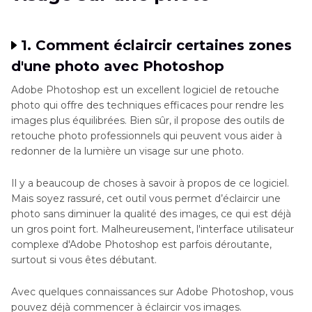
Partie 3
. FAQ : Comment éclaircir le visage sur
une photo ?
1. Comment éclaircir certaines zones
En résumé
d'une photo avec Photoshop
Adobe Photoshop est un excellent logiciel de retouche
photo qui offre des techniques efficaces pour rendre les
images plus équilibrées. Bien sûr, il propose des outils de
retouche photo professionnels qui peuvent vous aider à
redonner de la lumière un visage sur une photo.
Il y a beaucoup de choses à savoir à propos de ce logiciel.
Mais soyez rassuré, cet outil vous permet d’éclaircir une
photo sans diminuer la qualité des images, ce qui est déjà
un gros point fort. Malheureusement, l'interface utilisateur
complexe d'Adobe Photoshop est parfois déroutante,
surtout si vous êtes débutant.
Avec quelques connaissances sur Adobe Photoshop, vous
pouvez déjà commencer à éclaircir vos images.