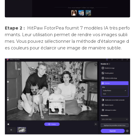
Etape 2 :
HitPaw FotorPea fournit 7 modèles IA très perfo
rmants. Leur utilisation permet de rendre vos images subli
mes. Vous pouvez sélectionner la méthode d'étalonnage d
es couleurs pour éclaircir une image de manière subtile.