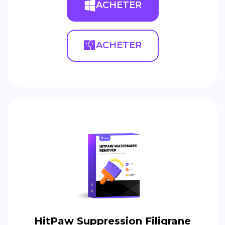
ACHETER
ACHETER
HitPaw Suppression Filigrane