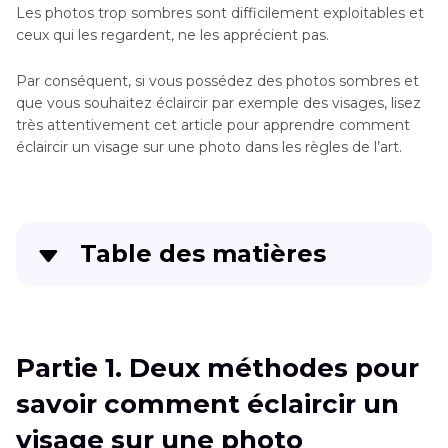
Les photos trop sombres sont difficilement exploitables et
ceux qui les regardent, ne les apprécient pas.
Par conséquent, si vous possédez des photos sombres et
que vous souhaitez éclaircir par exemple des visages, lisez
très attentivement cet article pour apprendre comment
éclaircir un visage sur une photo dans les règles de l’art.
Table des matières
Partie 1
. Deux méthodes pour savoir comment
éclaircir un visage sur une photo
Partie 1. Deux méthodes pour
Partie 2
. Le meilleur outil pour éclaircir des
savoir comment éclaircir un
images entières avec HitPaw FotorPea
visage sur une photo