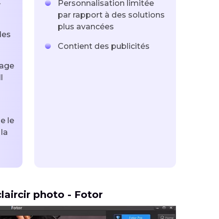
-
Personnalisation limitée
par rapport à des solutions
plus avancées
des
Contient des publicités
rage
l
e le
 la
laircir photo - Fotor