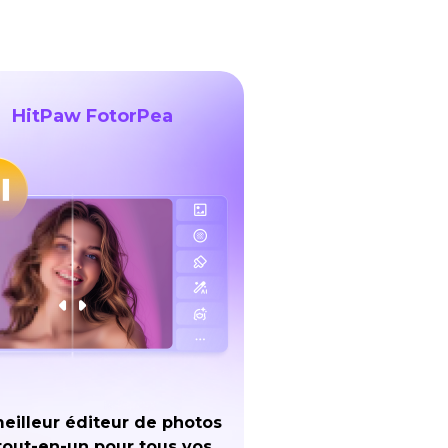
HitPaw FotorPea
eilleur éditeur de photos
tout-en-un pour tous vos