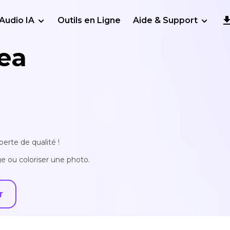
Audio IA
Outils en Ligne
Aide & Support
ea
erte de qualité !
e ou coloriser une photo.
r