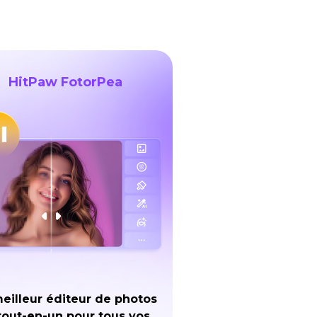
HitPaw FotorPea
eilleur éditeur de photos
tout-en-un pour tous vos