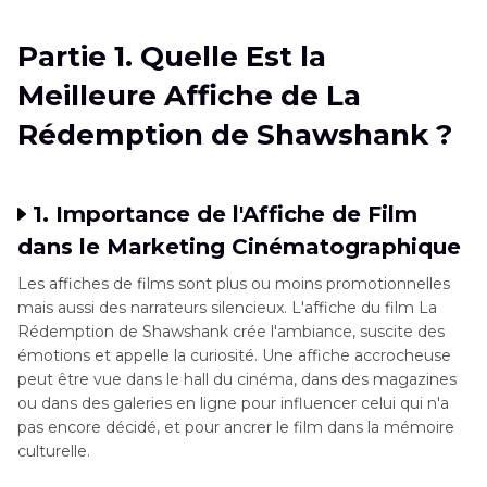
Rédemption de Shawshank ?
Partie 1. Quelle Est la
Partie 2
. Œuvres Classiques : L'Affiche du Film
Meilleure Affiche de La
La Rédemption de Shawshank
Rédemption de Shawshank ?
Partie 3
. Conseil Bonus : Restaurer des
Instantanés Anciens de l'Affiche du Film La
Rédemption de Shawshank
1. Importance de l'Affiche de Film
dans le Marketing Cinématographique
Partie 4
. FAQ sur l'Affiche de La Rédemption de
Shawshank de 1994
Les affiches de films sont plus ou moins promotionnelles
mais aussi des narrateurs silencieux. L'affiche du film La
Rédemption de Shawshank crée l'ambiance, suscite des
émotions et appelle la curiosité. Une affiche accrocheuse
peut être vue dans le hall du cinéma, dans des magazines
ou dans des galeries en ligne pour influencer celui qui n'a
pas encore décidé, et pour ancrer le film dans la mémoire
culturelle.