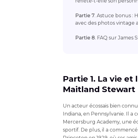
reflète-t-elle son personn
Partie 7
. Astuce bonus : 
avec des photos vintage 
Partie 8
. FAQ sur James 
Partie 1. La vie e
Maitland Stewart
Un acteur écossais bien connu,
Indiana, en Pennsylvanie. Il a
Mercersburg Academy, une écol
sportif. De plus, il a commencé
Princeton en 1929, où ses amis