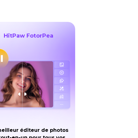
HitPaw FotorPea
eilleur éditeur de photos
tout-en-un pour tous vos