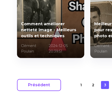
Comment améliorer
Meilleu
netteté image - Meilleurs
pour res
outils et techniques
photo e
Clément
2024-12-05
Clément
Poulain
20:39:51
Poulain
Présédent
1
2
3