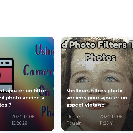
 ajouter un filtre
Meilleurs filtres photo
il photo ancien à
anciens pour ajouter un
tos ?
aspect vintage
2024-12-06
Clément
2024-12-06
12:26:28
Poulain
11:26:41