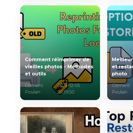
Comment réimprimer de
Meilleur
vieilles photos - Méthodes
et rest
et outils
photo
Clément
2024-12-05
Clément
Poulain
20:39:50
Poulain