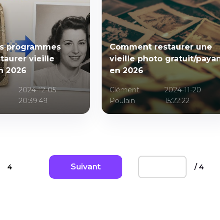
rs programmes
Comment restaurer une
taurer vieille
vieille photo gratuit/paya
n 2026
en 2026
2024-12-05
Clément
2024-11-20
20:39:49
Poulain
15:22:22
Suivant
4
/ 4