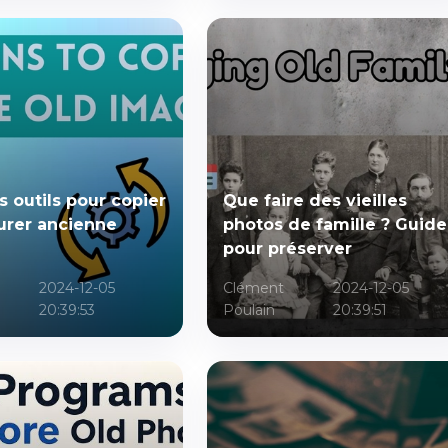
s outils pour copier
Que faire des vieilles
aurer ancienne
photos de famille ? Guide
pour préserver
2024-12-05
Clément
2024-12-05
20:39:53
Poulain
20:39:51