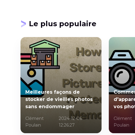
Le plus populaire
Meilleures façons de
Comment
stocker de vieilles photos
d'appare
sans endommager
vos pho
Clément
2024-12-06
Clément
Poulain
12:26:27
Poulain