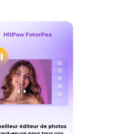
HitPaw FotorPea
eilleur éditeur de photos
tout-en-un pour tous vos