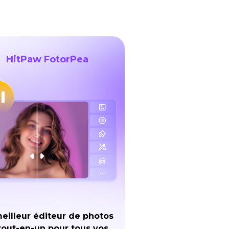
HitPaw FotorPea
eilleur éditeur de photos
tout-en-un pour tous vos