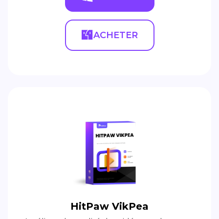
ACHETER
HitPaw VikPea