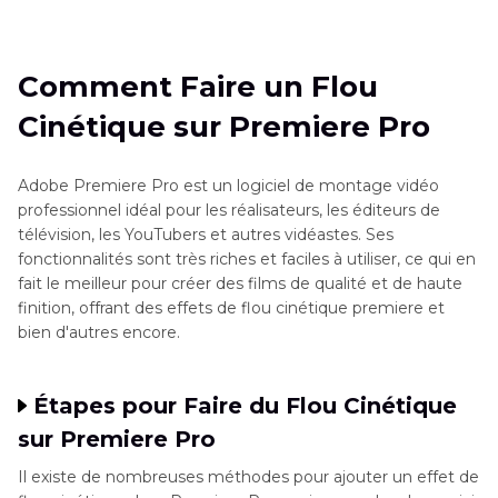
Comment Faire un Flou Cinétique sur Premiere
Pro
Comment Faire un Flou
Quel effet a le flou cinétique dans Premiere ?
Cinétique sur Premiere Pro
Meilleure Technique Alternative pour Flouter
une vidéo sur Premiere Pro
Adobe Premiere Pro est un logiciel de montage vidéo
professionnel idéal pour les réalisateurs, les éditeurs de
FAQs sur le floutage de vidéo
télévision, les YouTubers et autres vidéastes. Ses
fonctionnalités sont très riches et faciles à utiliser, ce qui en
fait le meilleur pour créer des films de qualité et de haute
Conclusion
finition, offrant des effets de flou cinétique premiere et
bien d'autres encore.
Étapes pour Faire du Flou Cinétique
sur Premiere Pro
Il existe de nombreuses méthodes pour ajouter un effet de