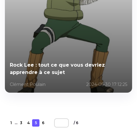
Rock Lee : tout ce que vous devriez
apprendre à ce sujet
Clément Poulain
2024-05-30 17:12:25
1
3
4
5
6
...
/ 6