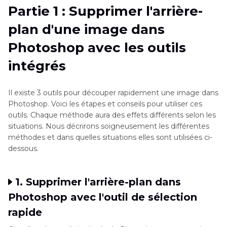
Partie 1 : Supprimer l'arrière-
Partie 2
: Supprimer l'arrière-plan Photoshop
plan d'une image dans
avec le plugin Remove.bg
Photoshop avec les outils
Partie 3
: Alternative facile à Photoshop pour
intégrés
supprimer l'arrière-plan d'une photo
Partie 4
: Meilleur outil en ligne pour enlever
Il existe 3 outils pour découper rapidement une image dans
l'arrière-plan sans Photoshop
Photoshop. Voici les étapes et conseils pour utiliser ces
outils. Chaque méthode aura des effets différents selon les
Conclusion
situations. Nous décrirons soigneusement les différentes
méthodes et dans quelles situations elles sont utilisées ci-
dessous.
1. Supprimer l'arrière-plan dans
Photoshop avec l'outil de sélection
rapide