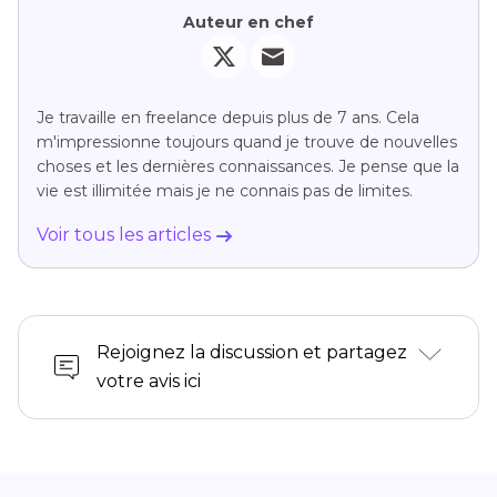
professionnel
Auteur en chef
Paint.NET
Windows
Non
Oui
Gratuit
Simple,
4.1
léger,
Je travaille en freelance depuis plus de 7 ans. Cela
m'impressionne toujours quand je trouve de nouvelles
prise
choses et les dernières connaissances. Je pense que la
en
vie est illimitée mais je ne connais pas de limites.
charge
Voir tous les articles
des
calques
Rejoignez la discussion et partagez
PhotoScape
Windows,
Non
Oui
Gratuit/Pro
Interface
4.3
votre avis ici
X
Mac
intuitive,
nombreux
outils