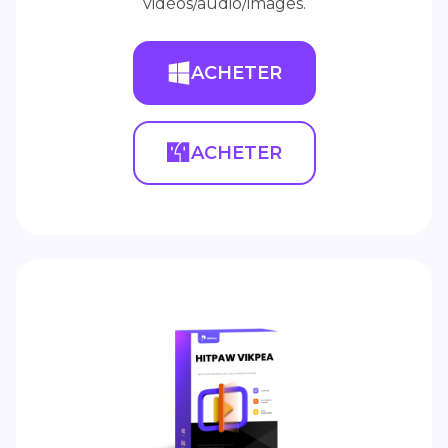
vidéos/audio/images.
ACHETER
ACHETER