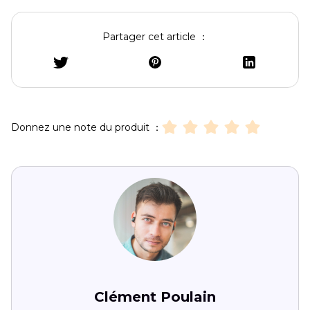
Partager cet article ：
Adobe
Web
Oui
Oui
Gratuit
Basé
4.4
Free
sur
Background
le
Remover
web,
Donnez une note du produit ：
alimenté
par
IA
Photo
Windows
Non
Oui
Gratuit/Pro
Édition
4.0
Pos
par
Pro
calques,
outils
Clément Poulain