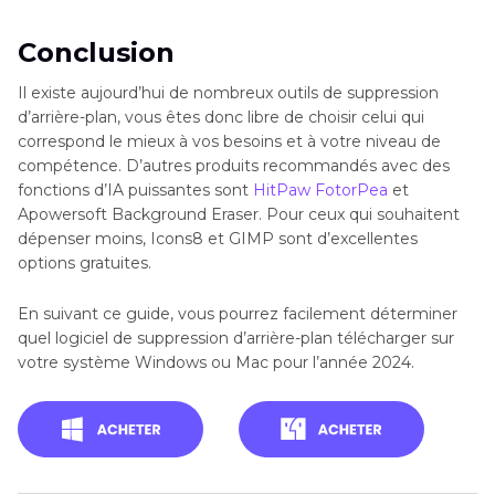
mobile
Conclusion
Leawo
Windows,
Oui
Non
29,95
Suppression
4.3
Il existe aujourd’hui de nombreux outils de suppression
d’arrière-plan, vous êtes donc libre de choisir celui qui
Photo
Mac
$
d'arrière-
correspond le mieux à vos besoins et à votre niveau de
BG
plan
compétence. D’autres produits recommandés avec des
fonctions d’IA puissantes sont
HitPaw FotorPea
et
Remover
en
Apowersoft Background Eraser. Pour ceux qui souhaitent
mode
dépenser moins, Icons8 et GIMP sont d’excellentes
options gratuites.
double
En suivant ce guide, vous pourrez facilement déterminer
quel logiciel de suppression d’arrière-plan télécharger sur
GIMP
Windows,
Non
Oui
Gratuit
Open
4.2
votre système Windows ou Mac pour l’année 2024.
Mac,
source,
Linux
suppression
manuelle
personnalisab