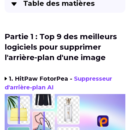
Table des matières
Partie 1
: Top 9 des meilleurs logiciels pour
supprimer l'arrière-plan d'une image
Partie 1 : Top 9 des meilleurs
Partie 2
: Comparaison des logiciels de
logiciels pour supprimer
suppression automatique d'arrière-plan photo
l'arrière-plan d'une image
Partie 3
: FAQ sur les logiciels de suppression
d’arrière-plan photo
1. HitPaw FotorPea -
Suppresseur
d'arrière-plan AI