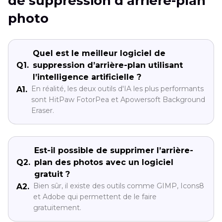
de suppression d’arrière-plan
qualité
photo
Icons8
Windows,
Oui
Oui
Gratuit/Pro
Traitement
4.5
Background
Mac
rapide,
Quel est le meilleur logiciel de
Q1.
suppression d’arrière-plan utilisant
Remover
version
l’intelligence artificielle ?
gratuite
En réalité, les deux outils d'IA les plus performants
A1.
disponible
sont HitPaw FotorPea et Apowersoft Background
Eraser.
Apowersoft
Windows,
Oui
Oui
Abonnement
Traitement
4.6
Background
Mac
par
Est-il possible de supprimer l’arrière-
Q2.
plan des photos avec un logiciel
Eraser
lots,
gratuit ?
prise
Bien sûr, il existe des outils comme GIMP, Icons8
A2.
et Adobe qui permettent de le faire
en
gratuitement.
charge