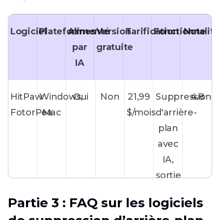
Logiciel
Plateformes
Alimenté
Version
Tarification
Fonctionnalité
Note
par
gratuite
IA
HitPaw
Windows,
Oui
Non
21,99
Suppression
4.8
FotorPea
Mac
$/mois
d'arrière-
plan
avec
IA,
sortie
de
Partie 3 : FAQ sur les logiciels
haute