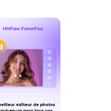
HitPaw FotorPea
eilleur éditeur de photos
tout-en-un pour tous vos