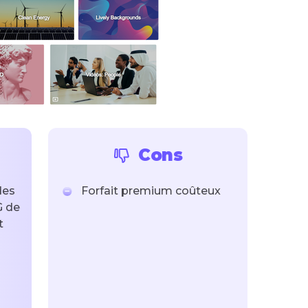
Cons
des
Forfait premium coûteux
G de
t