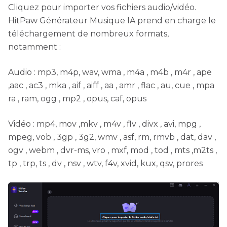
Cliquez pour importer vos fichiers audio/vidéo.
HitPaw Générateur Musique IA prend en charge le
téléchargement de nombreux formats,
notamment :
Audio : mp3, m4p, wav, wma , m4a , m4b , m4r , ape
,aac , ac3 , mka , aif , aiff , aa , amr , flac , au, cue , mpa
ra , ram, ogg , mp2 , opus, caf, opus
Vidéo : mp4, mov ,mkv , m4v , flv , divx , avi, mpg ,
mpeg, vob , 3gp , 3g2, wmv , asf, rm, rmvb , dat, dav ,
ogv , webm , dvr-ms, vro , mxf, mod , tod , mts ,m2ts ,
tp , trp, ts , dv , nsv , wtv, f4v, xvid, kux, qsv, prores