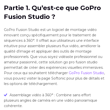
Partie 2
. GoPro Fusion Studio est-il abandonné
Partie 1. Qu’est-ce que GoPro
?
Fusion Studio ?
Partie 3
. Meilleures alternatives à GoPro Fusion
Studio pour éditer les vidéos GoPro
GoPro Fusion Studio est un logiciel de montage vidéo
innovant conçu spécifiquement pour le traitement de
séquences à 360°. Il offrait aux utilisateurs une interface
intuitive pour assembler plusieurs flux vidéo, améliorer la
qualité d’image et appliquer des outils de montage
professionnels. Que vous soyez vidéaste professionnel ou
amateur passionné, cette solution go pro fusion studio
permettait de créer des expériences visuelles immersives.
Pour ceux qui souhaitent télécharger
GoPro Fusion Studio
,
vous pouvez visiter la page Softonic pour plus de détails et
les options de téléchargement.
Assemblage vidéo à 360° : Combine sans effort
plusieurs angles de caméra en une vidéo panoramique
cohérente.