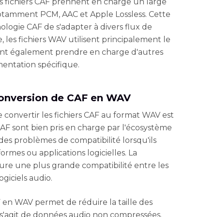
s fichiers CAF prennent en charge un large
otamment PCM, AAC et Apple Lossless. Cette
logie CAF de s'adapter à divers flux de
 les fichiers WAV utilisent principalement le
sent également prendre en charge d'autres
mentation spécifique.
conversion de CAF en WAV
e convertir les fichiers CAF au format WAV est
s CAF sont bien pris en charge par l'écosystème
des problèmes de compatibilité lorsqu'ils
formes ou applications logicielles. La
re une plus grande compatibilité entre les
ogiciels audio.
 en WAV permet de réduire la taille des
'il s'agit de données audio non compressées.