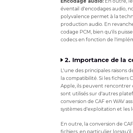
Encodage audio:
En outre, le
éventail d'encodages audio, n
polyvalence permet à la techno
production audio. En revanche,
codage PCM, bien qu'ils puis
codecs en fonction de l'implé
2. Importance de la 
L'une des principales raisons d
la compatibilité. Si les fichier
Apple, ils peuvent rencontrer 
sont utilisés sur d'autres plate
conversion de CAF en WAV assu
systèmes d'exploitation et les l
En outre, la conversion de CAF
fichiers, en particulier lorsqu