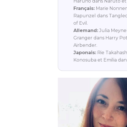
Haruno dans Naruto et
Français:
Marie Nonnen
Rapunzel dans Tangled e
of Evil.
Allemand:
Julia Meyne
Granger dans Harry Pott
Airbender.
Japonais:
Rie Takahash
Konosuba et Emilia dan