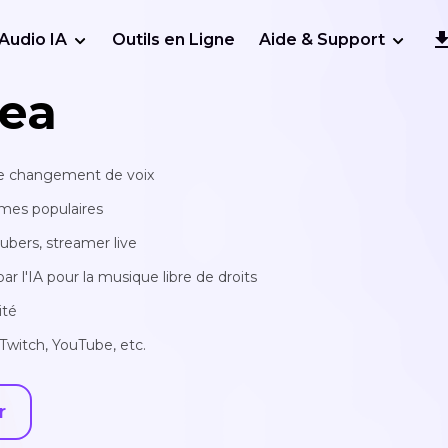
Audio IA
Outils en Ligne
Aide & Support
ea
 de changement de voix
mmes populaires
tubers, streamer live
 l'IA pour la musique libre de droits
ité
Twitch, YouTube, etc.
r