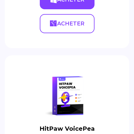
ACHETER
HitPaw VoicePea