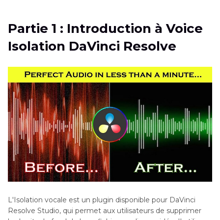
Resolve
Partie 1 : Introduction à Voice
Partie 2
: Comment isoler la voix dans DaVinci
Isolation DaVinci Resolve
Resolve
Partie 3
: Meilleure alternative à l'Isolation de
Voix de DaVinci Resolve
FAQs sur Voice Isolation DaVinci Resolve
L'Isolation vocale est un plugin disponible pour DaVinci
Resolve Studio, qui permet aux utilisateurs de supprimer