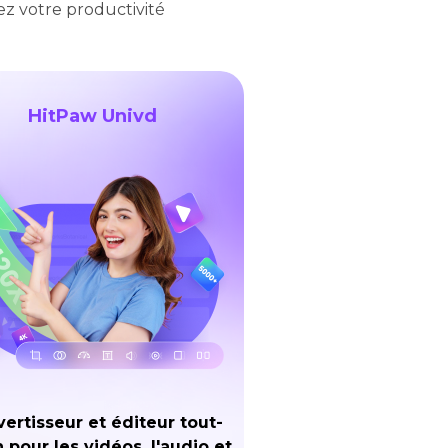
ez votre productivité
HitPaw Univd
ertisseur et éditeur tout-
 pour les vidéos, l'audio et