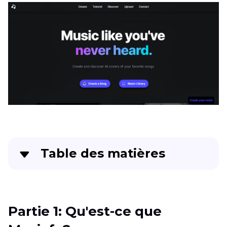
Table des matières
Partie 1
: Qu'est-ce que Musicfy?
Partie 2
: Comment Créer de la Musique AI avec
Partie 1: Qu'est-ce que
Musicfy en Ligne?