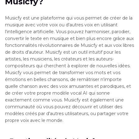
Musicfy?
Partie 3
: Trois Alternatives à Musicfy AI
Musicfy est une plateforme qui vous permet de créer de la
Partie 4
: Meilleures Alternatives PC pour
musique avec votre voix ou d'autres voix en utilisant
Musicfy - HitPaw VoicePea
l'intelligence artificielle. Vous pouvez harmoniser, parodier,
convertir le texte en musique et bien plus encore grâce aux
fonctionnalités révolutionnaires de Musicfy et aux voix libres
Partie 5
: Questions fréquentes sur Musicfy
de droits d'auteur. Musicfy est un outil intuitif pour les
artistes, les musiciens, les créateurs et les auteurs-
compositeurs qui cherchent à explorer de nouvelles idées.
Musicfy vous permet de transformer vos mots et vos
émotions en belles chansons, de remâtriser n'importe
quelle chanson avec des voix amusantes et parodiques, et
de créer votre propre modèle vocal AI qui sonne
exactement comme vous. Musicfy est également une
communauté où vous pouvez découvrir et utiliser des
modèles créés par d'autres utilisateurs, ou partager votre
propre voix avec le monde.