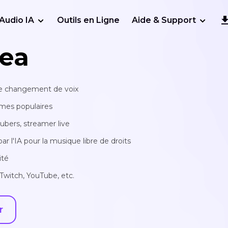
Audio IA
Outils en Ligne
Aide & Support
ea
 de changement de voix
mmes populaires
tubers, streamer live
 l'IA pour la musique libre de droits
ité
Twitch, YouTube, etc.
r