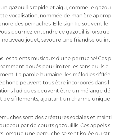
un gazouillis rapide et aigu, comme le gazou
 Cette vocalisation, nommée de manière approp
sonore des perruches. Elle signifie souvent le
Vous pourriez entendre ce gazouillis lorsque
 nouveau jouet, savoure une friandise ou int
s les talents musicaux d'une perruche! Ces p
nnamment doués pour imiter les sons qu'ils e
ent. La parole humaine, les mélodies sifflée
léphone peuvent tous être incorporés dans l
tations ludiques peuvent être un mélange dé
es et de sifflements, ajoutant un charme unique
erruches sont des créatures sociales et mainti
oupeau par de courts gazouillis. Ces appels s
s lorsque une perruche se sent isolée ou str