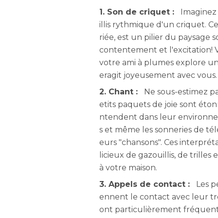
1. Son de criquet :
Imaginez 
illis rythmique d'un criquet.
riée, est un pilier du paysage 
contentement et l'excitation! 
votre ami à plumes explore un
eragit joyeusement avec vous.
2. Chant :
Ne sous-estimez pa
etits paquets de joie sont éto
ntendent dans leur environnem
s et même les sonneries de té
eurs "chansons". Ces interpré
licieux de gazouillis, de trill
à votre maison.
3. Appels de contact :
Les p
ennent le contact avec leur tr
ont particulièrement fréquent