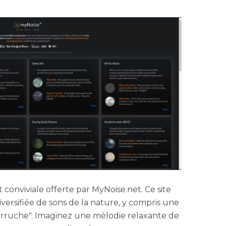
 conviviale offerte par MyNoise.net. Ce site
ersifiée de sons de la nature, y compris une
erruche". Imaginez une mélodie relaxante de