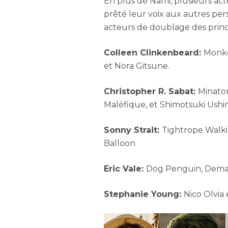
En plus de Nami, plusieurs ac
prêté leur voix aux autres per
acteurs de doublage des prin
Colleen Clinkenbeard:
Monke
et Nora Gitsune.
Christopher R. Sabat:
Minatom
Maléfique, et Shimotsuki Ush
Sonny Strait:
Tightrope Walki
Balloon
Eric Vale:
Dog Penguin, Demaro
Stephanie Young:
Nico Olvia