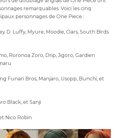
teurs de doublage anglais de One Piece ont
sonnages remarquables. Voici les cinq
cipaux personnages de One Piece :
y D. Luffy, Myure, Moodie, Oars, South Birds
o, Roronoa Zoro, Drip, Jigoro, Gardien
imaru
ng Funan Bros, Manjaro, Usopp, Bunchi, et
 Black, et Sanji
 et Nico Robin