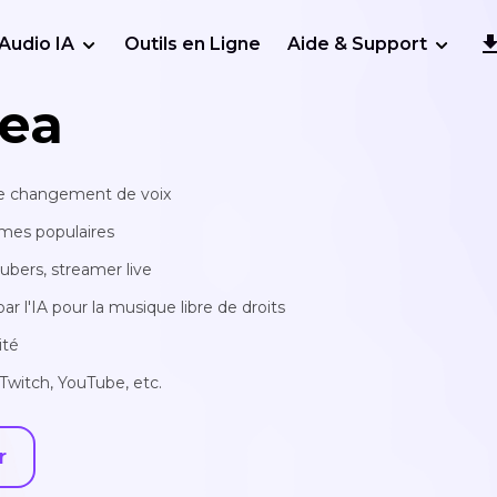
Audio IA
Outils en Ligne
Aide & Support
ea
 de changement de voix
mmes populaires
tubers, streamer live
 l'IA pour la musique libre de droits
ité
Twitch, YouTube, etc.
r