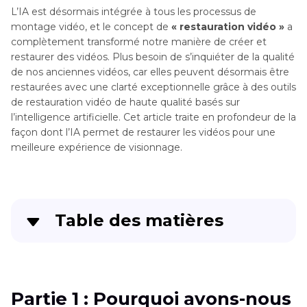
L’IA est désormais intégrée à tous les processus de
montage vidéo, et le concept de
« restauration vidéo »
a
complètement transformé notre manière de créer et
restaurer des vidéos. Plus besoin de s’inquiéter de la qualité
de nos anciennes vidéos, car elles peuvent désormais être
restaurées avec une clarté exceptionnelle grâce à des outils
de restauration vidéo de haute qualité basés sur
l’intelligence artificielle. Cet article traite en profondeur de la
façon dont l’IA permet de restaurer les vidéos pour une
meilleure expérience de visionnage.
Table des matières
Partie 1
: Pourquoi avons-nous besoin de
restaurer une vidéo ?
Partie 1 : Pourquoi avons-nous
Partie 2
: Comment restaurer une vidéo avec