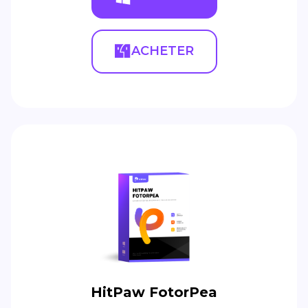
ACHETER
HitPaw FotorPea