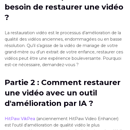
besoin de restaurer une vidéo
un outil d'amélioration par IA ?
?
Partie 3
: L'intelligence artificielle peut-elle
restaurer les dessins animés ?
La restauration vidéo est le processus d’amélioration de la
qualité des vidéos anciennes, endommagées ou en basse
Partie 4
: FAQ sur la restauration vidéo
résolution. Qu’il s’agisse de la vidéo de mariage de votre
grand-mère ou d’un extrait de votre enfance, restaurer ces
vidéos peut être une expérience bouleversante. Pourquoi
est-ce nécessaire, demandez-vous ?
Partie 2 : Comment restaurer
une vidéo avec un outil
d'amélioration par IA ?
HitPaw VikPea
(anciennement HitPaw Video Enhancer)
est l'outil d'amélioration de qualité vidéo le plus