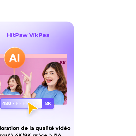
HitPaw VikPea
oration de la qualité vidéo
squ'à 4K/8K grâce à l'IA