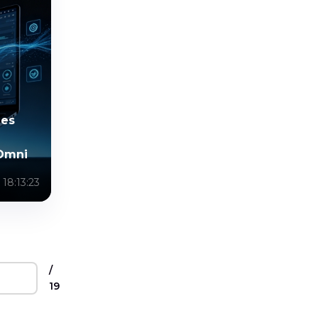
ges
Omni
18:13:23
/
19