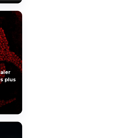
aler
s plus