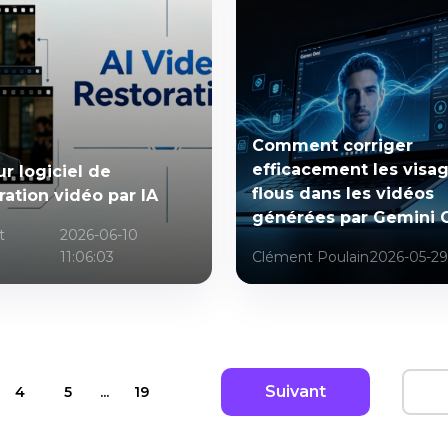
Comment corriger
efficacement les visa
ur logiciel de
flous dans les vidéos
ration vidéo par IA
générées par Gemini 
t
2026-06-10
11:06:03
Clément Poulain
2026-05-29 
Suivant
4
5
...
19