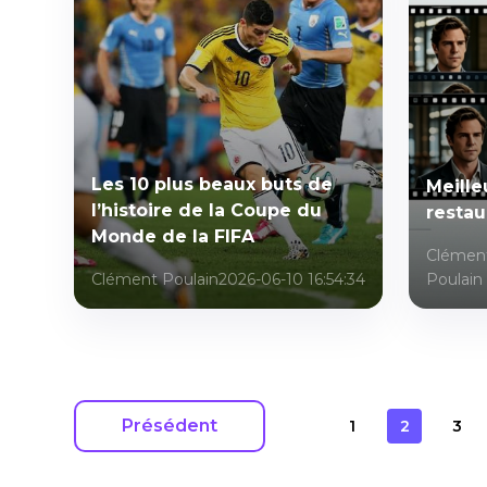
Les 10 plus beaux buts de
Meille
l’histoire de la Coupe du
restau
Monde de la FIFA
Clémen
Clément Poulain
2026-06-10 16:54:34
Poulain
Présédent
1
2
3