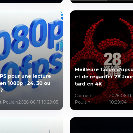
Meilleure façon d’upsc
PS pour une lecture
et de regarder 28 Jour
 en 1080p : 24, 30 ou
tard en 4K
 ?
Clément
2026-06-11
 Poulain
2026-06-11 10:29:05
Poulain
10:29:04