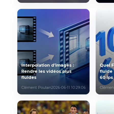
Interpolation d’images :
Quel F
Rendre les vidéos plus
fluide
fluides
60 ips
Clément Poulain
2026-06-11 10:29:06
Clément