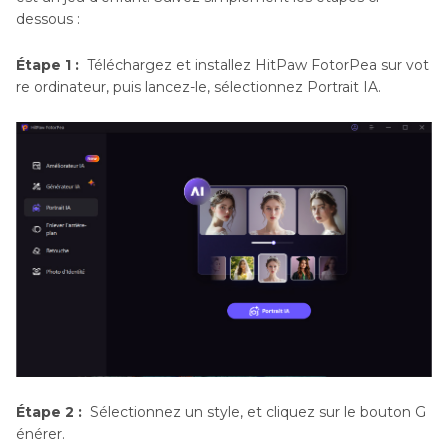
dessous :
Étape 1 :
Téléchargez et installez HitPaw FotorPea sur vot
re ordinateur, puis lancez-le, sélectionnez Portrait IA.
Étape 2 :
Sélectionnez un style, et cliquez sur le bouton G
énérer.