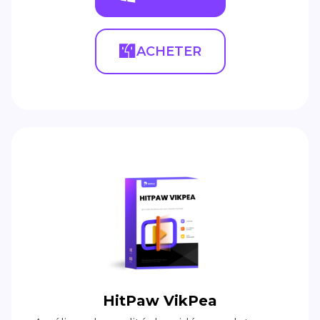
ACHETER
HitPaw VikPea