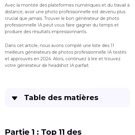
Avec la montée des plateformes numériques et du travail à
distance, avoir une photo professionnelle est devenu plus
crucial que jamais. Trouver le bon générateur de photo
professionnelle IA peut vous faire gagner du temps et
produire des résultats impressionnants.
Dans cet article, nous avons compilé une liste des 11
meilleurs générateurs de photos professionnelle IA testés
et approuvés en 2024. Alors, continuez à lire et trouvez
votre générateur de headshot IA parfait.
Table des matières
Partie 1
: Top 11 des générateurs de photos de
profil IA disponibles en 2024
Partie 1 : Top 11 des
Partie 2
: Le meilleur générateur de photo de