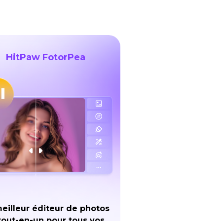
HitPaw FotorPea
eilleur éditeur de photos
tout-en-un pour tous vos