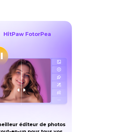
HitPaw FotorPea
eilleur éditeur de photos
tout-en-un pour tous vos