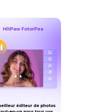
HitPaw FotorPea
eilleur éditeur de photos
tout-en-un pour tous vos