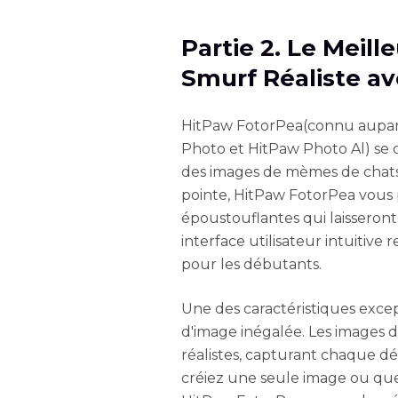
Partie 2. Le Meil
Smurf Réaliste a
HitPaw FotorPea(connu aupara
Photo et HitPaw Photo Al) se 
des images de mèmes de chats 
pointe, HitPaw FotorPea vous
époustouflantes qui laisseront
interface utilisateur intuitiv
pour les débutants.
Une des caractéristiques exce
d'image inégalée. Les images
réalistes, capturant chaque dé
créiez une seule image ou que