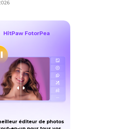
2026
HitPaw FotorPea
eilleur éditeur de photos
tout-en-un pour tous vos