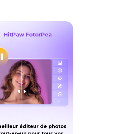
HitPaw FotorPea
eilleur éditeur de photos
tout-en-un pour tous vos