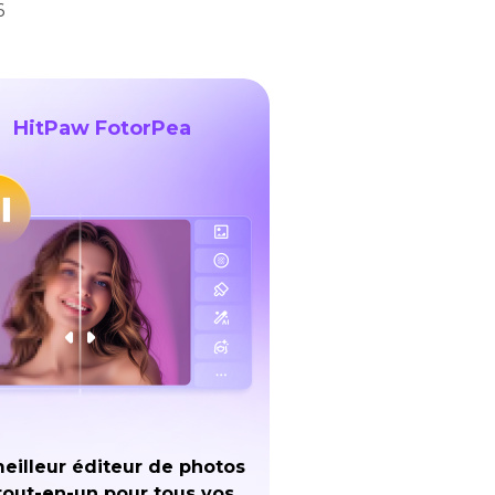
6
HitPaw FotorPea
eilleur éditeur de photos
tout-en-un pour tous vos