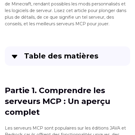
de Minecraft, rendant possibles les mods personnalisés et
les logiciels de serveur. Lisez cet article pour plonger dans
plus de détails, de ce que signifie un tel serveur, des
conseils, et les meilleurs serveurs MCP pour jouer.
Table des matières
Partie 1
. Comprendre les serveurs MCP : Un
aperçu complet
Partie 1. Comprendre les
Partie 2
. Meilleurs serveurs MCP pour jouer en
serveurs MCP : Un aperçu
2025
complet
Partie 3
. Conseils pour jouer sur les serveurs
MCP
Les serveurs MCP sont populaires sur les éditions JAVA et
Bedrock car ils offrent des fonctionnalités uniques, des