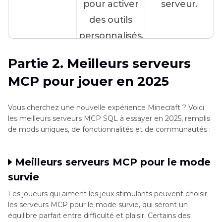
pour activer
serveur.
des outils
personnalisés,
intégration
Partie 2. Meilleurs serveurs
de bots et
MCP pour jouer en 2025
automatisation
de scripts.
Vous cherchez une nouvelle expérience Minecraft ? Voici
les meilleurs serveurs MCP SQL à essayer en 2025, remplis
de mods uniques, de fonctionnalités et de communautés :
Objectif
Pour
Pour le
l'automatisation
gameplay
Meilleurs serveurs MCP pour le mode
AI,
multijoueur
survie
l'intégration
standard.
Les joueurs qui aiment les jeux stimulants peuvent choisir
améliorée ou
les serveurs MCP pour le mode survie, qui seront un
le modding
équilibre parfait entre difficulté et plaisir. Certains des