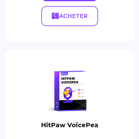
ACHETER
HitPaw VoicePea