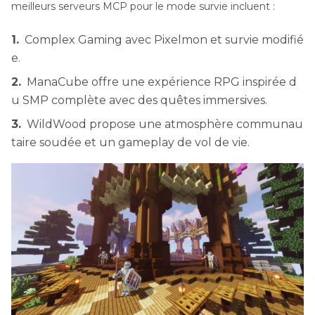
meilleurs serveurs MCP pour le mode survie incluent :
avancé.
1.
Complex Gaming avec Pixelmon et survie modifié
Compatibilité
Il prend
Compatibilité
e.
souvent en
standard avec
2.
ManaCube offre une expérience RPG inspirée d
u SMP complète avec des quêtes immersives.
charge les
le client Java
3.
WildWood propose une atmosphère communau
versions
et Bedrock
taire soudée et un gameplay de vol de vie.
classiques de
lors de la
Minecraft, les
configuration.
clients
personnalisés
ou les ponts
pour les
modèles AI.