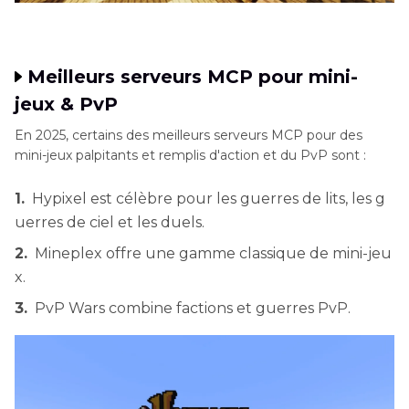
Taille de la
Attire des
Attrait plus
communauté
communautés
large pour les
Meilleurs serveurs MCP pour mini-
de niche et
joueurs
jeux & PvP
amateurs de
occasionnels.
En 2025, certains des meilleurs serveurs MCP pour des
mods.
mini-jeux palpitants et remplis d'action et du PvP sont :
1.
Hypixel est célèbre pour les guerres de lits, les g
Variété de
Soutient des
Principalement
uerres de ciel et les duels.
gameplay
genres
des mini-jeux
2.
Mineplex offre une gamme classique de mini-jeu
uniques tels
standard, de
x.
que Pixelmon
survie.
3.
PvP Wars combine factions et guerres PvP.
et Skyfactory.