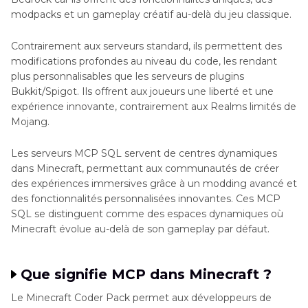
Partie 4
. Améliorez les captures d'écran de
modpacks et un gameplay créatif au-delà du jeu classique.
serveur MCP de Minecraft avec FotorPea
Contrairement aux serveurs standard, ils permettent des
Partie 5
. FAQ sur les serveurs MCP
modifications profondes au niveau du code, les rendant
plus personnalisables que les serveurs de plugins
Bukkit/Spigot. Ils offrent aux joueurs une liberté et une
expérience innovante, contrairement aux Realms limités de
Mojang.
Les serveurs MCP SQL servent de centres dynamiques
dans Minecraft, permettant aux communautés de créer
des expériences immersives grâce à un modding avancé et
des fonctionnalités personnalisées innovantes. Ces MCP
SQL se distinguent comme des espaces dynamiques où
Minecraft évolue au-delà de son gameplay par défaut.
Que signifie MCP dans Minecraft ?
Le Minecraft Coder Pack permet aux développeurs de