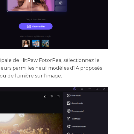
ipale de HitPaw FotorPea, sélectionnez le
leurs parmi les neuf modèles d'IA proposés
 ou de lumière sur l'image.