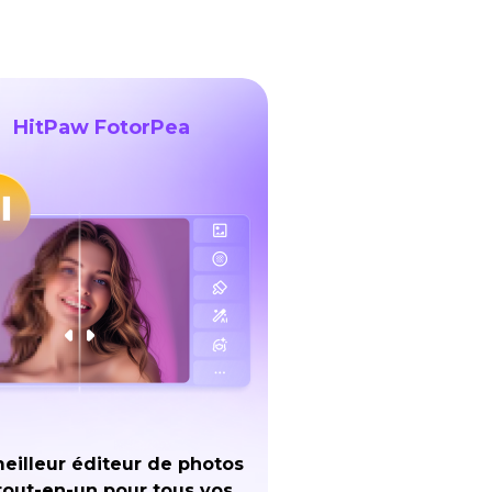
HitPaw FotorPea
eilleur éditeur de photos
tout-en-un pour tous vos