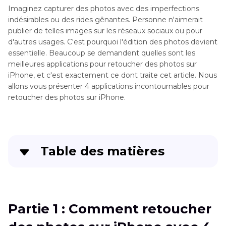
Imaginez capturer des photos avec des imperfections
indésirables ou des rides gênantes. Personne n'aimerait
publier de telles images sur les réseaux sociaux ou pour
d'autres usages. C'est pourquoi l'édition des photos devient
essentielle. Beaucoup se demandent quelles sont les
meilleures applications pour retoucher des photos sur
iPhone, et c'est exactement ce dont traite cet article. Nous
allons vous présenter 4 applications incontournables pour
retoucher des photos sur iPhone.
Table des matières
Partie 1
: Comment retoucher des photos sur
iPhone avec 4 solutions possibles ?
Partie 1 : Comment retoucher
Partie 2
: Méthode plus stable sur ordinateur
pour retoucher vos photos