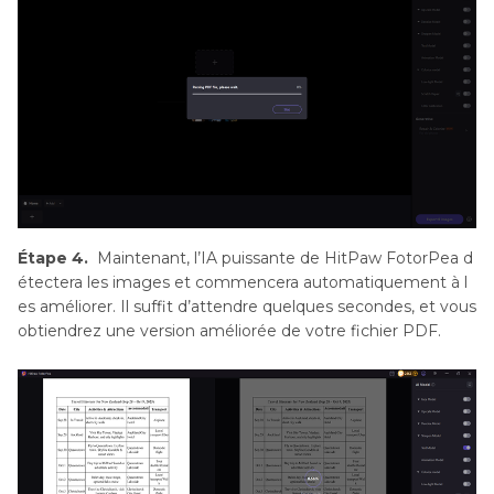
Étape 4.
Maintenant, l’IA puissante de HitPaw FotorPea d
étectera les images et commencera automatiquement à l
es améliorer. Il suffit d’attendre quelques secondes, et vous
obtiendrez une version améliorée de votre fichier PDF.