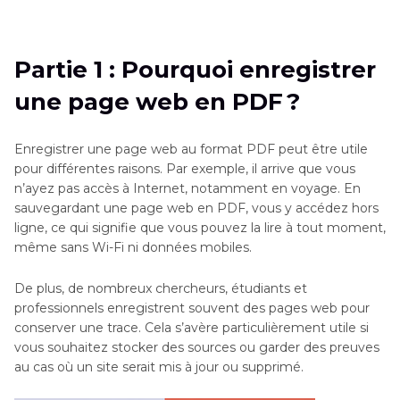
Partie 1
: Pourquoi enregistrer une page web
en PDF ?
Partie 1 : Pourquoi enregistrer
Partie 2
: Comment enregistrer des pages web
une page web en PDF ?
en PDF sur différentes plateformes
Partie 3
: Améliorer la qualité des PDF avec
Enregistrer une page web au format PDF peut être utile
HitPaw FotorPea (NOUVEAU !)
pour différentes raisons. Par exemple, il arrive que vous
n’ayez pas accès à Internet, notamment en voyage. En
Partie 4
: FAQ sur l’enregistrement et
sauvegardant une page web en PDF, vous y accédez hors
ligne, ce qui signifie que vous pouvez la lire à tout moment,
l’amélioration des fichiers PDF
même sans Wi-Fi ni données mobiles.
De plus, de nombreux chercheurs, étudiants et
professionnels enregistrent souvent des pages web pour
conserver une trace. Cela s’avère particulièrement utile si
vous souhaitez stocker des sources ou garder des preuves
au cas où un site serait mis à jour ou supprimé.