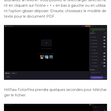
souhaitez améliorer. Vous pouvez le télécharger directeme
nt en cliquant sur l’icône « + » en bas à gauche ou en utilisa
nt l’option glisser-déposer. Ensuite, choisissez le modèle de
texte pour le document PDF.
HitPaw FotorPea prendra quelques secondes pour téléchar
ger le fichier.