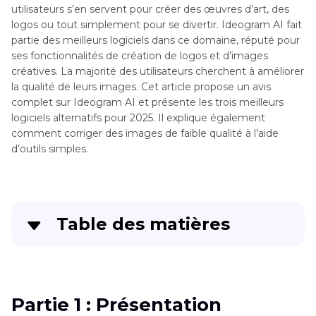
utilisateurs s’en servent pour créer des œuvres d’art, des
logos ou tout simplement pour se divertir. Ideogram AI fait
partie des meilleurs logiciels dans ce domaine, réputé pour
ses fonctionnalités de création de logos et d’images
créatives. La majorité des utilisateurs cherchent à améliorer
la qualité de leurs images. Cet article propose un avis
complet sur Ideogram AI et présente les trois meilleurs
logiciels alternatifs pour 2025. Il explique également
comment corriger des images de faible qualité à l’aide
d’outils simples.
Table des matières
Partie 1
: Présentation d’Ideogram AI – Atouts,
Tarification et Contraintes
Partie 1 : Présentation
Partie 2
: Comment utiliser Ideogram AI pour