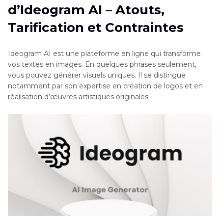
d’Ideogram AI – Atouts,
générer des images
Tarification et Contraintes
Partie 3
: Les meilleures alternatives à Ideogram
AI à essayer
Ideogram AI est une plateforme en ligne qui transforme
vos textes en images. En quelques phrases seulement,
Astuce bonus : Améliorez vos images générées
vous pouvez générer visuels uniques. Il se distingue
par IA avec HitPaw FotorPea
notamment par son expertise en création de logos et en
réalisation d’œuvres artistiques originales.
FAQ sur Ideogram AI