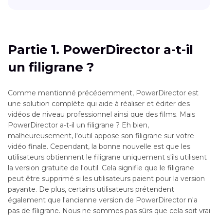
Partie 1
. PowerDirector a-t-il un filigrane ?
Partie 2
. Acheter une licence officielle pour
Partie 1. PowerDirector a-t-il
supprimer le filigrane de PowerDirector
un filigrane ?
Partie 3
. Utilisez Cyberlink PowerDirector 17
pour supprimer le filigrane
Comme mentionné précédemment, PowerDirector est
une solution complète qui aide à réaliser et éditer des
Partie 4
. Meilleure façon de supprimer le
vidéos de niveau professionnel ainsi que des films. Mais
filigrane de PowerDirector sans payer
PowerDirector a-t-il un filigrane ? Eh bien,
malheureusement, l'outil appose son filigrane sur votre
vidéo finale. Cependant, la bonne nouvelle est que les
Partie 5
. FAQ sur le filigrane de PowerDirector
utilisateurs obtiennent le filigrane uniquement s'ils utilisent
la version gratuite de l'outil. Cela signifie que le filigrane
Conclusion
peut être supprimé si les utilisateurs paient pour la version
payante. De plus, certains utilisateurs prétendent
également que l'ancienne version de PowerDirector n'a
pas de filigrane. Nous ne sommes pas sûrs que cela soit vrai