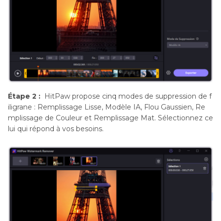
Étape 2 :
HitPaw propose cinq modes de suppression de f
iligrane : Remplissage Lisse, Modèle IA, Flou Gaussien, Re
mplissage de Couleur et Remplissage Mat. Sélectionnez ce
lui qui répond à vos besoins.