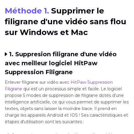
Méthode 1.
Supprimer le
Méthode 2. Enlever un filigrane sur d'une vidéo
filigrane d'une vidéo sans flou
en ligne gratuitement sans effet de flou
sur Windows et Mac
Méthode 3. Effacer un filigrane d'une vidéo sur
Android et iPhone
1. Suppresion filigrane d'une vidéo
FAQ à propos d'enlever d'un filigrane sur vidéo
avec meilleur logiciel HitPaw
Conclusion
Suppression Filigrane
Enlever filigrane sur vidéo avec
HitPaw Suppression
Filigrane
qui est un processus simple et facile. Le logiciel
propose 5 modes de suppression de filigrane dotés d'une
intelligence artificielle, ce qui vous permet de supprimer les
textes, objets sans laisser la moindre trace. Il prend en
charge les appareils Android et IOS ! Ses caractéristiques et
étapes d'utilisation sont les suivantes :