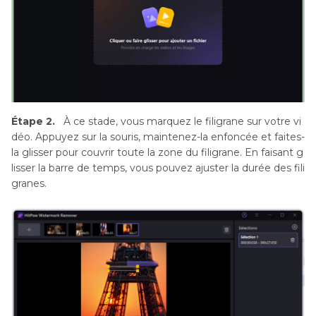
Étape 2.
À ce stade, vous marquez le filigrane sur votre vi
déo. Appuyez sur la souris, maintenez-la enfoncée et faites-
la glisser pour couvrir toute la zone du filigrane. En faisant g
lisser la barre de temps, vous pouvez ajuster la durée des fili
granes.