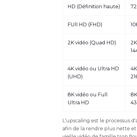
HD (Définition haute)
7
FUll HD (FHD)
10
2K vidéo (Quad HD)
2K
14
4K vidéo ou Ultra HD
4K
(UHD)
21
8K vidéo ou Full
8K
Ultra HD
4
L'upscaling est le processus d
afin de la rendre plus nette e
vieille vidéo de famille trop f