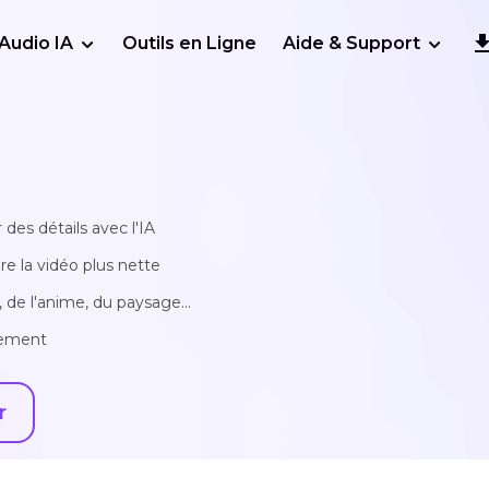
Audio IA
Outils en Ligne
Aide & Support
 des détails avec l'IA
re la vidéo plus nette
 de l'anime, du paysage...
llement
r