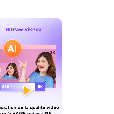
HitPaw VikPea
oration de la qualité vidéo
squ'à 4K/8K grâce à l'IA