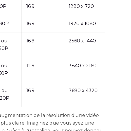
20P
16:9
1280 x 720
80P
16:9
1920 x 1080
 ou
16:9
2560 x 1440
40P
 ou
1:1.9
3840 x 2160
60P
 ou
16:9
7680 x 4320
320P
'augmentation de la résolution d'une vidéo
t plus claire. Imaginez que vous ayez une
loue. Grâce à l'upscaling, vous pouvez donner