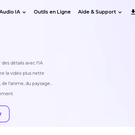
Audio IA
Outils en Ligne
Aide & Support
 des détails avec l'IA
re la vidéo plus nette
 de l'anime, du paysage...
llement
r