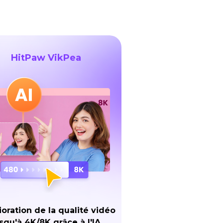
HitPaw VikPea
oration de la qualité vidéo
squ'à 4K/8K grâce à l'IA