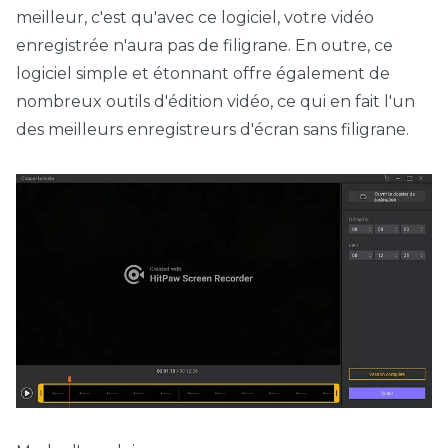
meilleur, c'est qu'avec ce logiciel, votre vidéo
enregistrée n'aura pas de filigrane. En outre, ce
logiciel simple et étonnant offre également de
nombreux outils d'édition vidéo, ce qui en fait l'un
des meilleurs enregistreurs d'écran sans filigrane.