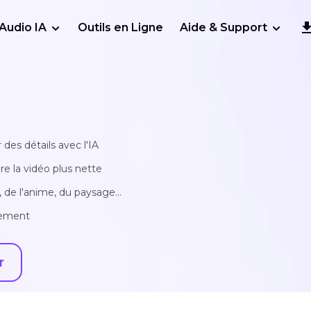
Audio IA
Outils en Ligne
Aide & Support
 des détails avec l'IA
re la vidéo plus nette
 de l'anime, du paysage...
llement
r