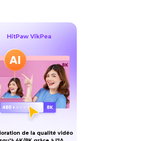
HitPaw VikPea
oration de la qualité vidéo
squ'à 4K/8K grâce à l'IA