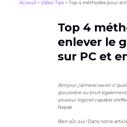
Acceuil >
Video Tips >
Top 4 méthodes pour enlev
Top 4 méth
enlever le 
sur PC et e
Bonjour, j'aimerai savoir ci qu
(poussière ou bruit également)
plusieur logiciel capable d'effec
Repair
Bien sûr oui ! Dans notre artic