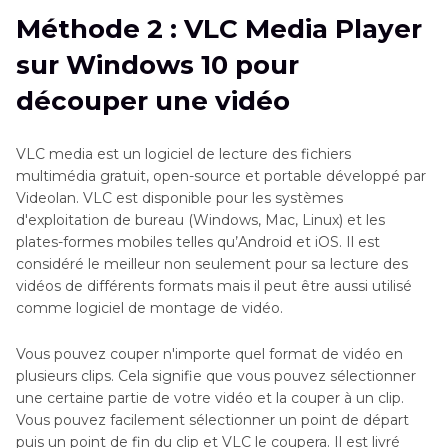
Méthode 2 : VLC Media Player
Méthode 2 : VLC Media Player sur Windows 10
sur Windows 10 pour
pour découper une vidéo
découper une vidéo
Méthode 3 : HitPaw Montage Vidéo sur
Windows 10 pour couper une vidéo
VLC media est un logiciel de lecture des fichiers
multimédia gratuit, open-source et portable développé par
Conclusion :
Videolan. VLC est disponible pour les systèmes
d'exploitation de bureau (Windows, Mac, Linux) et les
plates-formes mobiles telles qu’Android et iOS. Il est
considéré le meilleur non seulement pour sa lecture des
vidéos de différents formats mais il peut être aussi utilisé
comme logiciel de montage de vidéo.
Vous pouvez couper n'importe quel format de vidéo en
plusieurs clips. Cela signifie que vous pouvez sélectionner
une certaine partie de votre vidéo et la couper à un clip.
Vous pouvez facilement sélectionner un point de départ
puis un point de fin du clip et VLC le coupera. Il est livré