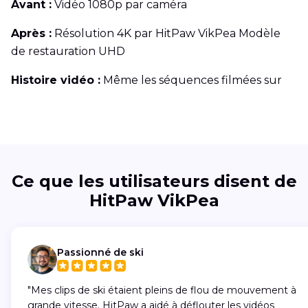
Avant :
Vidéo 1080p par caméra
A
Après :
Résolution 4K par HitPaw VikPea Modèle
A
de restauration UHD
d
Histoire vidéo :
Même les séquences filmées sur
H
des caméras professionnelles peuvent souffrir de
so
flou de mouvement lors de mouvements rapides.
Ce que les utilisateurs disent de
HitPaw VikPea
Passionné de ski
"Mes clips de ski étaient pleins de flou de mouvement à
grande vitesse. HitPaw a aidé à déflouter les vidéos