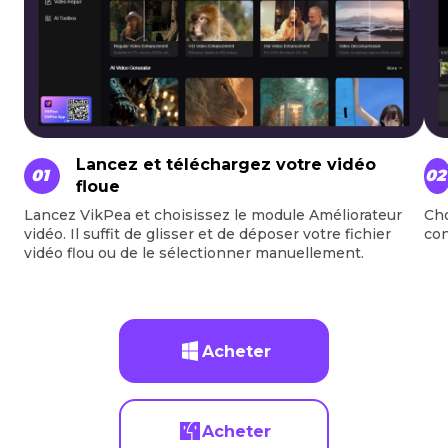
Lancez et téléchargez votre vidéo
01
02
floue
Lancez VikPea et choisissez le module Améliorateur
Cho
vidéo. Il suffit de glisser et de déposer votre fichier
con
vidéo flou ou de le sélectionner manuellement.
Acheter
Acheter