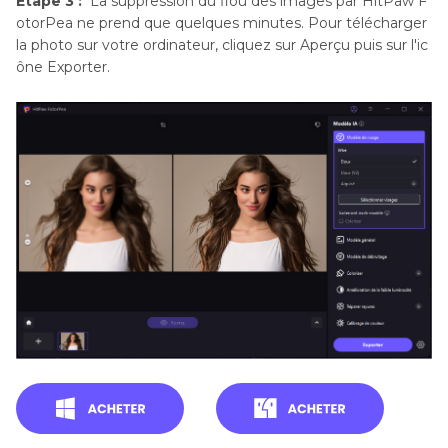
Étape 3 :
La suppression du flou des images par HitPaw F
otorPea ne prend que quelques minutes. Pour télécharger
la photo sur votre ordinateur, cliquez sur Aperçu puis sur l'ic
ône Exporter.