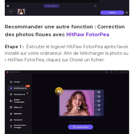
Recommander une autre fonction : Correction
des photos floues avec
HitPaw FotorPea
Étape 1 :
Éxécuter le logiciel HitPaw FotorPea après l'avoir
installé sur votre ordinateur. Afin de télécharger la photo su
r HitPaw FotorPea, cliquez sur Choisir un fichier.