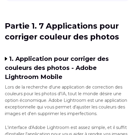
Partie 1
. 7 Applications pour corriger couleur
des photos
Partie 1. 7 Applications pour
Partie 2
. Le meilleur logiciel pour corriger
corriger couleur des photos
couleur de photo avec l'IA sur PC - HitPaw
FotorPea
Conclusion
1. Application pour corriger des
couleurs des photos - Adobe
Lightroom Mobile
Lors de la recherche d'une application de correction des
couleurs pour les photos d'IA, tout le monde désire une
option économique. Adobe Lightroom est une application
exceptionnelle qui vous permet d'ajuster les couleurs des
images et d'en supprimer les imperfections.
L'interface d'Adobe Lightroom est assez simple, et il suffit
d'installer l'application pour vous aider à rendre vos images