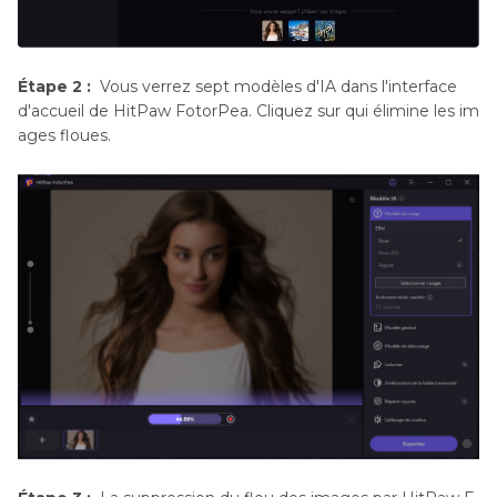
Étape 2 :
Vous verrez sept modèles d'IA dans l'interface
d'accueil de HitPaw FotorPea. Cliquez sur qui élimine les im
ages floues.