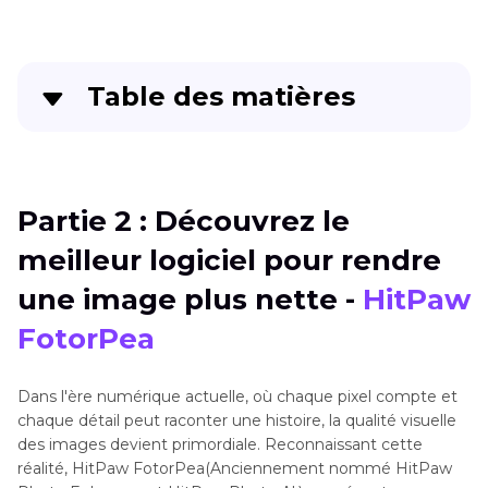
Table des matières
Partie 1
: Détails des méthodes pour rendre une
image plus nette en ligne
Partie 2 : Découvrez le
Partie 2
: Découvrez le meilleur logiciel pour
meilleur logiciel pour rendre
rendre une image plus nette - HitPaw
FotorPea
une image plus nette -
HitPaw
FotorPea
Conclusion
Dans l'ère numérique actuelle, où chaque pixel compte et
chaque détail peut raconter une histoire, la qualité visuelle
des images devient primordiale. Reconnaissant cette
réalité, HitPaw FotorPea(Anciennement nommé HitPaw