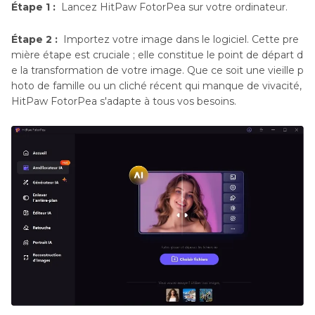
Étape 1 :
Lancez HitPaw FotorPea sur votre ordinateur.
Étape 2 :
Importez votre image dans le logiciel. Cette pre
mière étape est cruciale ; elle constitue le point de départ d
e la transformation de votre image. Que ce soit une vieille p
hoto de famille ou un cliché récent qui manque de vivacité,
HitPaw FotorPea s'adapte à tous vos besoins.