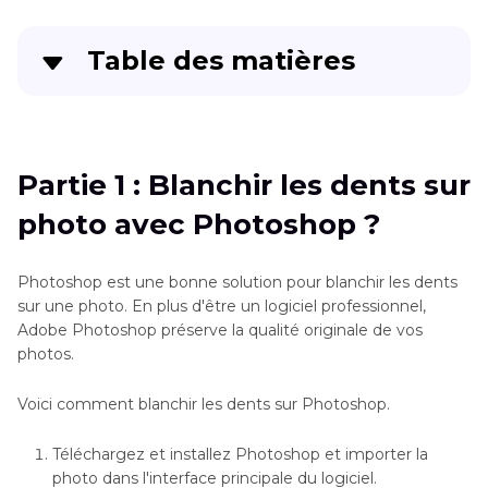
Table des matières
Partie 1
: Blanchir les dents sur photo avec
Photoshop ?
Partie 1 : Blanchir les dents sur
Partie 2
: Blanchir des dents d'une photo
photo avec Photoshop ?
gratuitement avec Lightroom
Partie 3
: Blanchir les dents sur téléphone
Photoshop est une bonne solution pour blanchir les dents
mobile avec Sweet Selfie
sur une photo. En plus d'être un logiciel professionnel,
Adobe Photoshop préserve la qualité originale de vos
Partie 4
: Autre conseil - Amélioration qualité
photos.
des images avec HitPaw FotorPea
Voici comment blanchir les dents sur Photoshop.
Conclusion
Téléchargez et installez Photoshop et importer la
photo dans l'interface principale du logiciel.